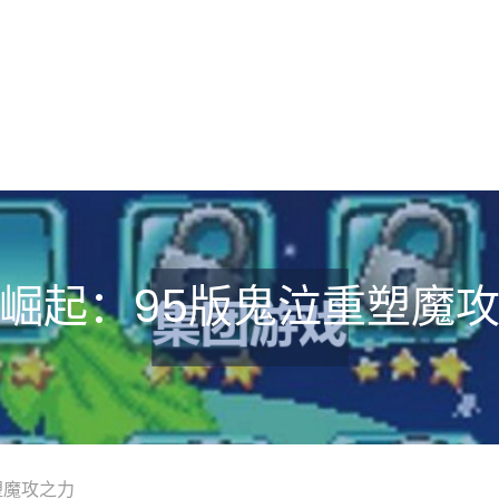
崛起：95版鬼泣重塑魔
塑魔攻之力