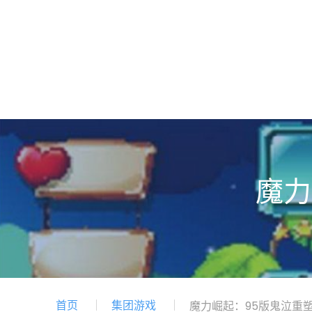
魔力
首页
集团游戏
魔力崛起：95版鬼泣重